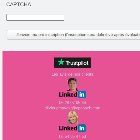
CAPTCHA
Les avis de nos clients
06 28 07 65 64
olivier.prouvost@opcoach.com
06 64 85 47 58