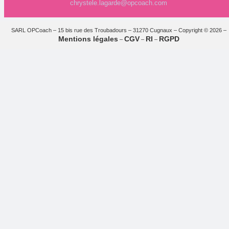
chrystele.lagarde@opcoach.com
SARL OPCoach – 15 bis rue des Troubadours – 31270 Cugnaux – Copyright © 2026 –
Mentions légales
CGV
RI
RGPD
–
–
–