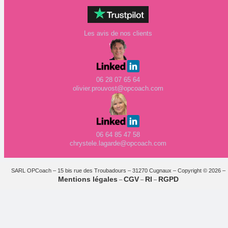
Les avis de nos clients
06 28 07 65 64
olivier.prouvost@opcoach.com
06 64 85 47 58
chrystele.lagarde@opcoach.com
SARL OPCoach – 15 bis rue des Troubadours – 31270 Cugnaux – Copyright © 2026 –
Mentions légales
CGV
RI
RGPD
–
–
–