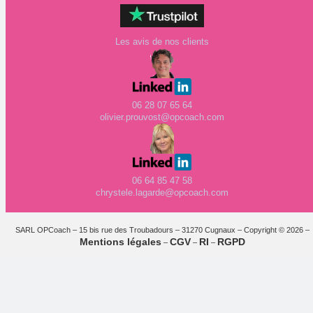
Les avis de nos clients
06 28 07 65 64
olivier.prouvost@opcoach.com
06 64 85 47 58
chrystele.lagarde@opcoach.com
SARL OPCoach – 15 bis rue des Troubadours – 31270 Cugnaux – Copyright © 2026 –
Mentions légales
CGV
RI
RGPD
–
–
–