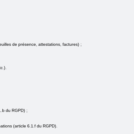
illes de présence, attestations, factures) ;
c.).
.1.b du RGPD) ;
ations (article 6.1.f du RGPD).