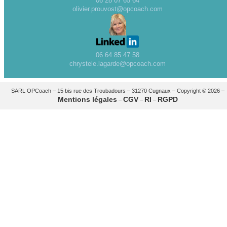
06 28 07 65 64
olivier.prouvost@opcoach.com
06 64 85 47 58
chrystele.lagarde@opcoach.com
SARL OPCoach – 15 bis rue des Troubadours – 31270 Cugnaux – Copyright © 2026 –
Mentions légales
CGV
RI
RGPD
–
–
–