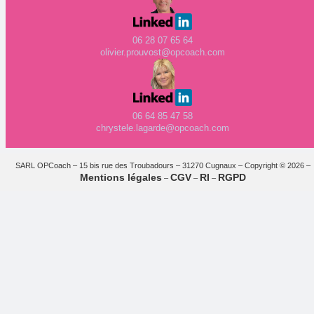
06 28 07 65 64
olivier.prouvost@opcoach.com
06 64 85 47 58
chrystele.lagarde@opcoach.com
SARL OPCoach – 15 bis rue des Troubadours – 31270 Cugnaux – Copyright © 2026 –
Mentions légales
CGV
RI
RGPD
–
–
–