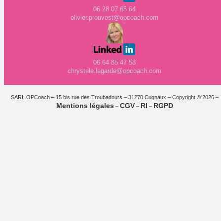
06 28 07 65 64
olivier.prouvost@opcoach.com
06 64 85 47 58
chrystele.lagarde@opcoach.com
SARL OPCoach – 15 bis rue des Troubadours – 31270 Cugnaux – Copyright © 2026 –
Mentions légales
CGV
RI
RGPD
–
–
–