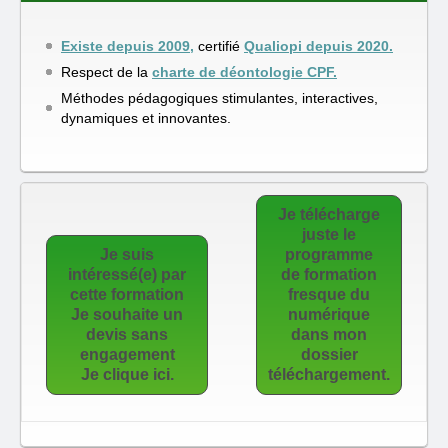
Existe depuis 2009,
certifié
Qualiopi depuis 2020.
Respect de la
charte de déontologie CPF.
Méthodes pédagogiques stimulantes, interactives,
dynamiques et innovantes.
Je télécharge
juste le
Je suis
programme
intéressé(e) par
de formation
cette formation
fresque du
Je souhaite un
numérique
devis sans
dans mon
engagement
dossier
Je clique ici.
téléchargement.