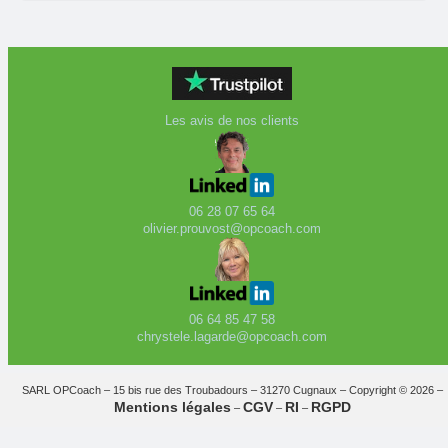
Les avis de nos clients
06 28 07 65 64
olivier.prouvost@opcoach.com
06 64 85 47 58
chrystele.lagarde@opcoach.com
SARL OPCoach – 15 bis rue des Troubadours – 31270 Cugnaux – Copyright © 2026 –
Mentions légales
CGV
RI
RGPD
–
–
–