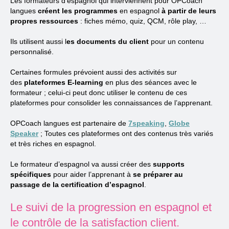
Les formateurs d’espagnol qui interviennent pour OPCoach
langues
cré
ent
les programmes
en espagnol
à partir de
leurs
propres ressources
: fiches mémo, quiz, QCM, rôle play, …
Ils utilisent aussi l
es documents du client
pour un contenu
personnalisé.
Certaines formules prévoient aussi des activités sur
des
plateformes E-learning
en plus des séances avec le
formateur ; celui-ci peut donc utiliser le contenu de ces
plateformes pour consolider les connaissances de l’apprenant.
OPCoach langues est partenaire de
7speaking
,
Globe
Speaker
; Toutes ces plateformes ont des contenus très variés
et très riches en espagnol.
Le formateur d’espagnol va aussi créer des
supports
spécifiques
pour aider l’apprenant à
se
préparer au
passage
de la
certification
d’espagnol
.
Le suivi de la progression en espagnol et
le contrôle de la satisfaction client.