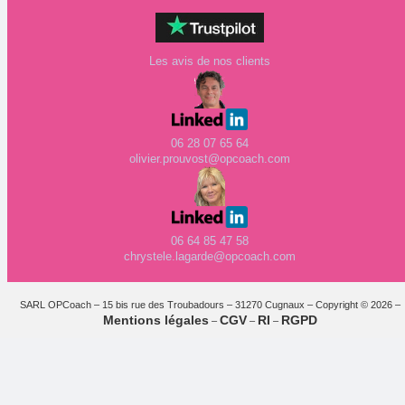
Les avis de nos clients
06 28 07 65 64
olivier.prouvost@opcoach.com
06 64 85 47 58
chrystele.lagarde@opcoach.com
SARL OPCoach – 15 bis rue des Troubadours – 31270 Cugnaux – Copyright © 2026 –
Mentions légales
CGV
RI
RGPD
–
–
–