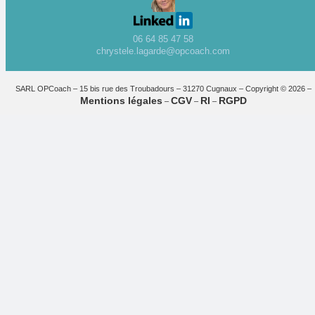
06 64 85 47 58
chrystele.lagarde@opcoach.com
SARL OPCoach – 15 bis rue des Troubadours – 31270 Cugnaux – Copyright © 2026 –
Mentions légales
CGV
RI
RGPD
–
–
–