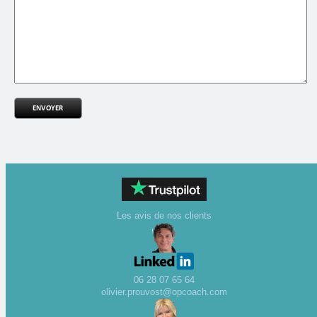
Les avis de nos clients
06 28 07 65 64
olivier.prouvost@opcoach.com