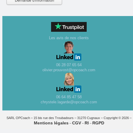
Les avis de nos clients
06 28 07 65 64
olivier.prouvost@opcoach.com
06 64 85 47 58
chrystele.lagarde@opcoach.com
SARL OPCoach – 15 bis rue des Troubadours – 31270 Cugnaux – Copyright © 2026 –
Mentions légales
CGV
RI
RGPD
–
–
–