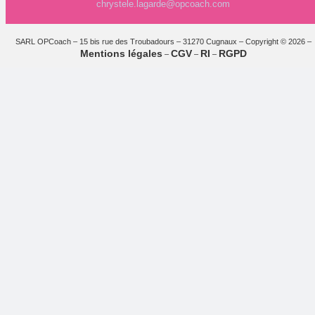
chrystele.lagarde@opcoach.com
SARL OPCoach – 15 bis rue des Troubadours – 31270 Cugnaux – Copyright © 2026 –
Mentions légales
CGV
RI
RGPD
–
–
–