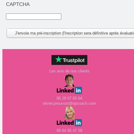
CAPTCHA
Les avis de nos clients
06 28 07 65 64
olivier.prouvost@opcoach.com
06 64 85 47 58