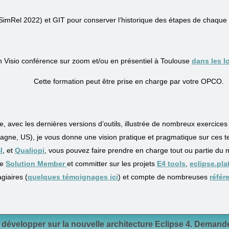
e (SimRel 2022) et GIT pour conserver l’historique des étapes de chaque
en Visio conférence sur zoom et/ou en présentiel à Toulouse
dans les l
Cette formation peut être prise en charge par votre OPCO.
 avec les dernières versions d’outils, illustrée de nombreux exercices
agne, US), je vous donne une vision pratique et pragmatique sur ces t
I
, et
Qualiopi
, vous pouvez faire prendre en charge tout ou partie du
ue
Solution Member
et committer sur les projets
E4 tools
,
eclipse.pla
giaires (
quelques témoignages ici
) et compte de nombreuses
référ
développer sur la nouvelle architecture Eclipse 4. Demand