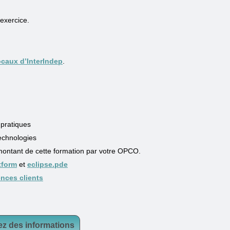
 exercice.
ocaux d’InterIndep
.
 pratiques
echnologies
 montant de cette formation par votre OPCO.
tform
et
eclipse.pde
ences clients
ez des informations