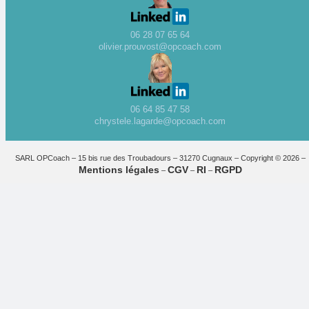
06 28 07 65 64
olivier.prouvost@opcoach.com
06 64 85 47 58
chrystele.lagarde@opcoach.com
SARL OPCoach – 15 bis rue des Troubadours – 31270 Cugnaux – Copyright © 2026 –
Mentions légales
CGV
RI
RGPD
–
–
–